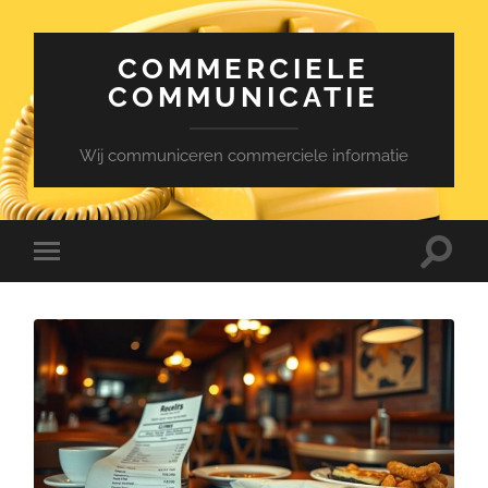
COMMERCIELE
COMMUNICATIE
Wij communiceren commerciele informatie
Toggle
Toggle
zoekve
mobiel
menu