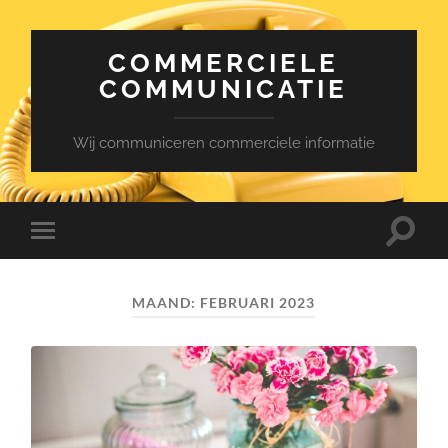
COMMERCIELE
COMMUNICATIE
Wij communiceren commerciele informatie
Toggle
Toggle
zoekve
mobiel
menu
MAAND:
FEBRUARI 2023