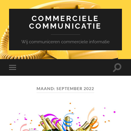
COMMERCIELE
COMMUNICATIE
Wij communiceren commerciele informatie
Toggle
Toggle
zoekve
mobiel
menu
MAAND:
SEPTEMBER 2022