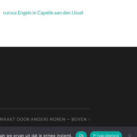
cursus Engels in Capelle aan den IJssel
EMAAKT DOOR
ANDERS NOREN
—
BOVEN ↑
aan we ervan uit dat je ermee instemt.
Ok
Privacybeleid